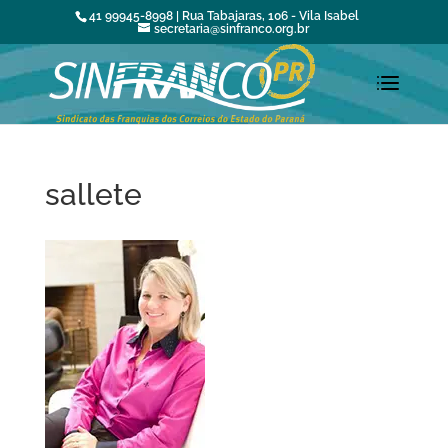
41 99945-8998 | Rua Tabajaras, 106 - Vila Isabel
secretaria@sinfranco.org.br
sallete