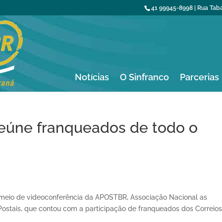
41 99945-8998 | Rua Tabaj
Notícias
O Sinfranco
Parcerias
eúne franqueados de todo o
r meio de videoconferência da APOSTBR, Associação Nacional as
Postais, que contou com a participação de franqueados dos Correio