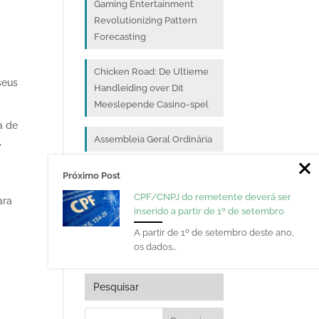
Gaming Entertainment
Revolutionizing Pattern
Forecasting
Chicken Road: De Ultieme
seus
Handleiding over Dit
Meeslepende Casino-spel
a de
Assembleia Geral Ordinária
,
Franqueados dos Correios
Próximo Post
do Paraná discutem
CPF/CNPJ do remetente deverá ser
ara
desempenho de 2025 e
inserido a partir de 1º de setembro
projeções para 2026 em
A partir de 1º de setembro deste ano,
Assembleia em Curitiba
os dados…
Pesquisar