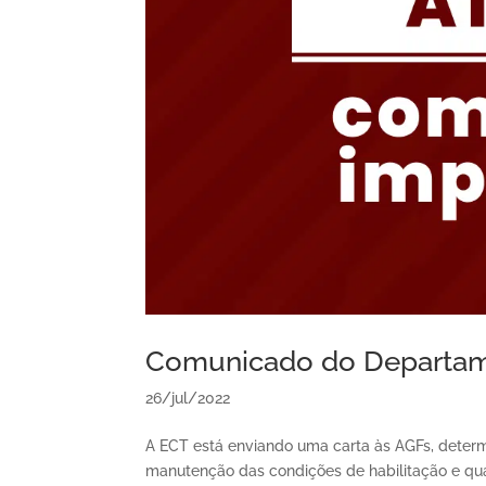
Comunicado do Departame
26/jul/2022
A ECT está enviando uma carta às AGFs, deter
manutenção das condições de habilitação e qu