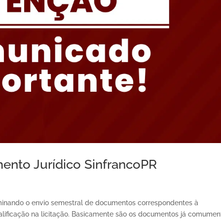
nto Jurídico SinfrancoPR
minando o envio semestral de documentos correspondentes à
alificação na licitação. Basicamente são os documentos já comumen