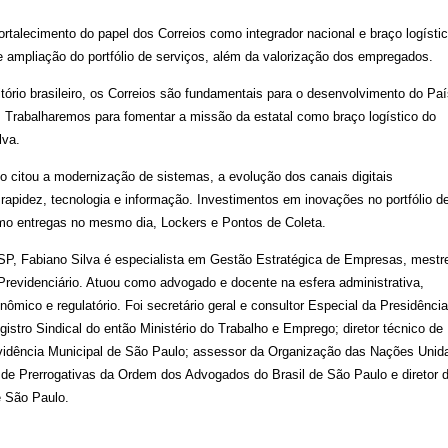
ortalecimento do papel dos Correios como integrador nacional e braço logísti
e ampliação do portfólio de serviços, além da valorização dos empregados.
tório brasileiro, os Correios são fundamentais para o desenvolvimento do Paí
. Trabalharemos para fomentar a missão da estatal como braço logístico do
ilva.
o citou a modernização de sistemas, a evolução dos canais digitais
s rapidez, tecnologia e informação. Investimentos em inovações no portfólio d
omo entregas no mesmo dia, Lockers e Pontos de Coleta.
SP, Fabiano Silva é especialista em Gestão Estratégica de Empresas, mest
 Previdenciário. Atuou como advogado e docente na esfera administrativa,
conômico e regulatório. Foi secretário geral e consultor Especial da Presidênci
stro Sindical do então Ministério do Trabalho e Emprego; diretor técnico de
evidência Municipal de São Paulo; assessor da Organização das Nações Unid
de Prerrogativas da Ordem dos Advogados do Brasil de São Paulo e diretor 
e São Paulo.