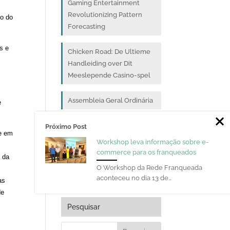
Gaming Entertainment
Revolutionizing Pattern
co do
Forecasting
s e
Chicken Road: De Ultieme
Handleiding over Dit
Meeslepende Casino-spel
Assembleia Geral Ordinária
e
Franqueados dos Correios
Próximo Post
re em
do Paraná discutem
Workshop leva informação sobre e-
desempenho de 2025 e
commerce para os franqueados
a da
projeções para 2026 em
O Workshop da Rede Franqueada
Assembleia em Curitiba
aconteceu no dia 13 de…
as
de
Pesquisar